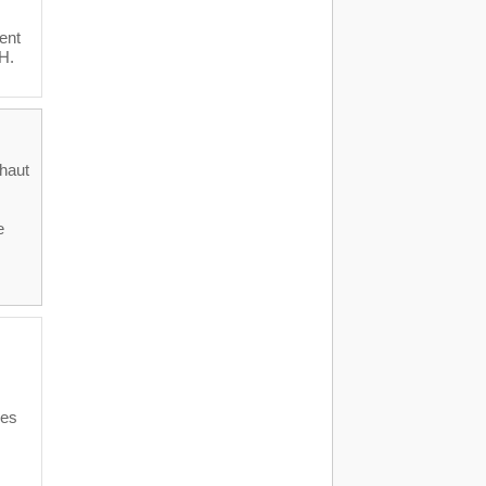
ent
H.
 haut
e
des