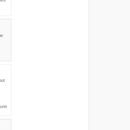
 des
ne
but
 une