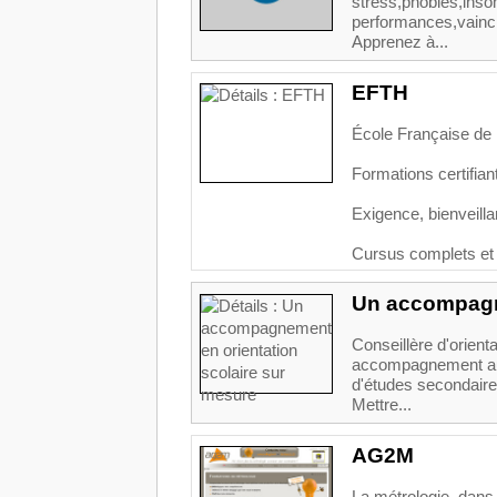
stress,phobies,ins
performances,vaincr
Apprenez à...
EFTH
École Française de
Formations certifia
Exigence, bienveillan
Cursus complets et 
Un accompagne
Conseillère d'orien
accompagnement aup
d'études secondair
Mettre...
AG2M