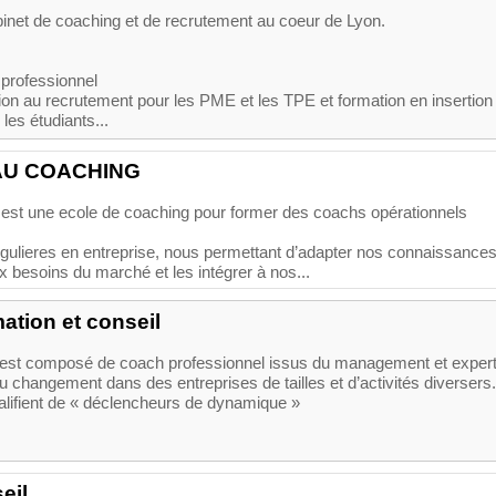
et de coaching et de recrutement au coeur de Lyon.
professionnel
ion au recrutement pour les PME et les TPE et formation en insertion
les étudiants...
AU COACHING
est une ecole de coaching pour former des coachs opérationnels
egulieres en entreprise, nous permettant d’adapter nos connaissance
ux besoins du marché et les intégrer à nos...
ation et conseil
est composé de coach professionnel issus du management et exper
hangement dans des entreprises de tailles et d’activités diversers.
alifient de « déclencheurs de dynamique »
eil