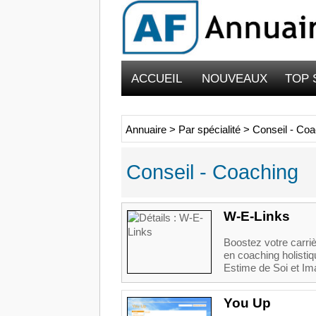
ACCUEIL
NOUVEAUX
TOP 
Annuaire
>
Par spécialité
>
Conseil - Coa
Conseil - Coaching
W-E-Links
Boostez votre carri
en coaching holisti
Estime de Soi et Ima
You Up