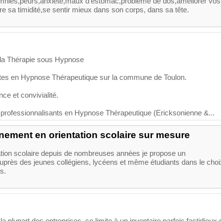
omnies,peurs,anxiété,maux d'estomac,problème de dos,améliorer vos
e sa timidité,se sentir mieux dans son corps, dans sa tête.
 la Thérapie sous Hypnose
ntes en Hypnose Thérapeutique sur la commune de Toulon.
ce et convivialité.
professionnalisants en Hypnose Thérapeutique (Ericksonienne &...
ment en orientation scolaire sur mesure
tation scolaire depuis de nombreuses années je propose un
rès des jeunes collégiens, lycéens et même étudiants dans le choi
es.