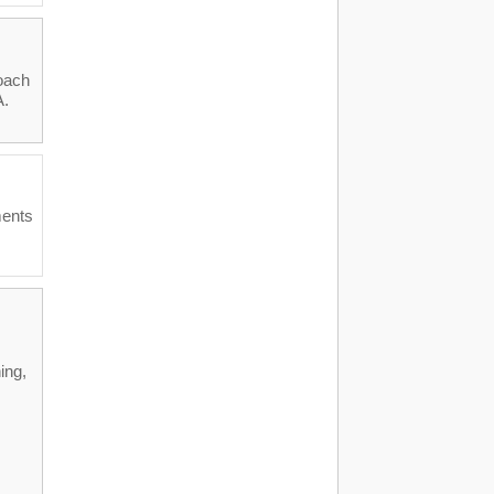
oach
A.
ments
ing,