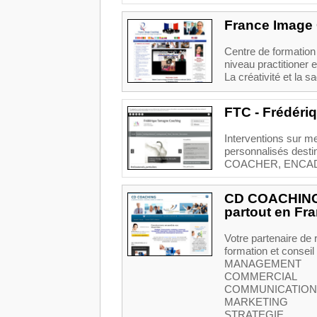
France Image
Centre de formatio
niveau practitione
La créativité et la s
FTC - Frédér
Interventions sur m
personnalisés dest
COACHER, ENCADRER
CD COACHING et
partout en Fra
Votre partenaire de r
formation et conseil
MANAGEMENT
COMMERCIAL
COMMUNICATION
MARKETING
STRATEGIE