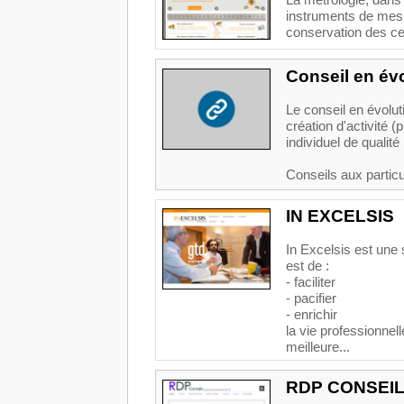
La métrologie, dans 
instruments de mesur
conservation des cert
Conseil en évo
Le conseil en évolut
création d'activité 
individuel de qualité 
Conseils aux particul
IN EXCELSIS
In Excelsis est une 
est de :
- faciliter
- pacifier
- enrichir
la vie professionnel
meilleure...
RDP CONSEI