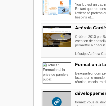
You Up est un cabine
En tant que respons
l'efficacité profes
besoins et...
Acérola Carriè
Créé en 2010 par Sa
vocation de conseill
permettre à chacun 
L’équipe Acérola Carr
Formation à la
Beauparleur.com pr
focus sur le monde p
réunion, media train
développemen
formez vous au dév