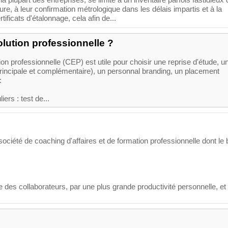
la plupart des entreprises, se limite à un inventaire parfois fastidieux
e, à leur confirmation métrologique dans les délais impartis et à la
ificats d'étalonnage, cela afin de...
lution professionnelle ?
ion professionnelle (CEP) est utile pour choisir une reprise d'étude, u
(principale et complémentaire), un personnal branding, un placement
:
iers : test de...
société de coaching d'affaires et de formation professionnelle dont le 
le des collaborateurs, par une plus grande productivité personnelle, et
L