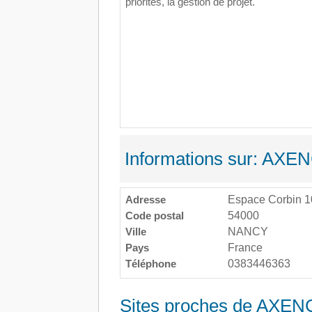
priorités, la gestion de projet.
Informations sur: AXE
Adresse
Espace Corbin 10
Code postal
54000
Ville
NANCY
Pays
France
Téléphone
0383446363
Sites proches de AXEN