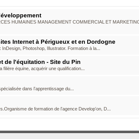
 développement
OURCES HUMAINES MANAGEMENT COMMERCIAL ET MARKETIN
sites Internet à Périgueux et en Dordogne
InDesign, Photoshop, Illustrator. Formation à la...
 de l'équitation - Site du Pin
ilière équine, acquérir une qualification...
pécialisée dans l'apprentissage du...
urs.Organisme de formation de l'agence Develop'on, D...
Boosté par
Arfooo 2.03
- © 2007 - 2026