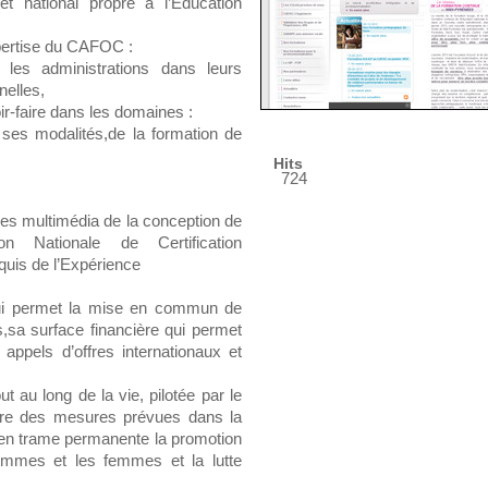
et national propre à l’Education
xpertise du CAFOC :
les administrations dans leurs
nelles,
r-faire dans les domaines :
s ses modalités,de la formation de
Hits
724
ces multimédia de la conception de
n Nationale de Certification
cquis de l’Expérience
qui permet la mise en commun de
s,sa surface financière qui permet
appels d’offres internationaux et
ut au long de la vie, pilotée par le
re des mesures prévues dans la
 en trame permanente la promotion
 hommes et les femmes et la lutte