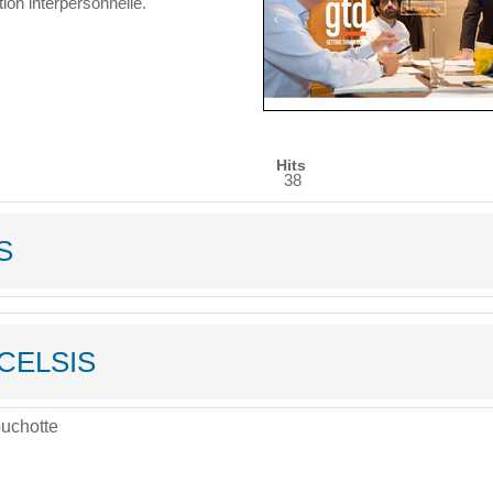
ion interpersonnelle.
Hits
38
S
EXCELSIS
ouchotte