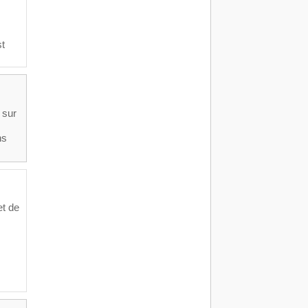
st
 sur
ns
et de