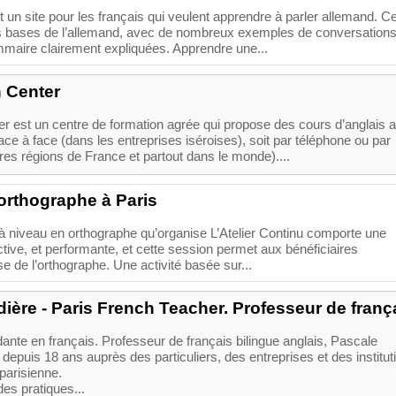
 un site pour les français qui veulent apprendre à parler allemand. Ce
s bases de l’allemand, avec de nombreux exemples de conversations
mmaire clairement expliquées. Apprendre une...
 Center
r est un centre de formation agrée qui propose des cours d’anglais 
face à face (dans les entreprises iséroises), soit par téléphone ou par
res régions de France et partout dans le monde)....
orthographe à Paris
à niveau en orthographe qu’organise L’Atelier Continu comporte une
tive, et performante, et cette session permet aux bénéficiaires
se de l’orthographe. Une activité basée sur...
ière - Paris French Teacher. Professeur de franç
ante en français. Professeur de français bilingue anglais, Pascale
t depuis 18 ans auprès des particuliers, des entreprises et des institut
 parisienne.
des pratiques...