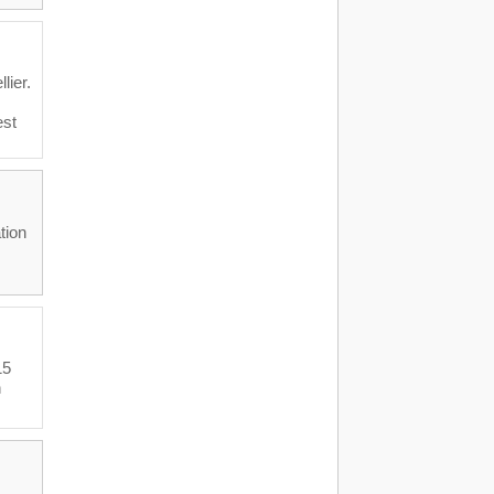
lier.
est
tion
15
n