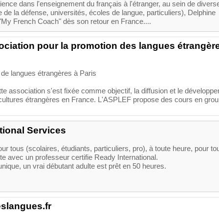
ience dans l'enseignement du français à l'étranger, au sein de divers
e de la défense, universités, écoles de langue, particuliers), Delphine
y French Coach" dès son retour en France....
ciation pour la promotion des langues étrangèr
 de langues étrangères à Paris
e association s'est fixée comme objectif, la diffusion et le développ
 cultures étrangères en France. L'ASPLEF propose des cours en gro
tional Services
r tous (scolaires, étudiants, particuliers, pro), à toute heure, pour to
ête avec un professeur certifie Ready International.
ique, un vrai débutant adulte est prêt en 50 heures.
eslangues.fr