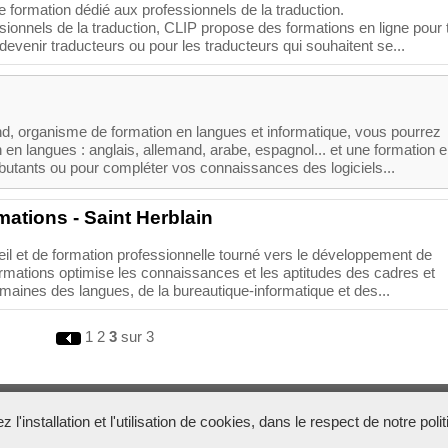
e formation dédié aux professionnels de la traduction.
sionnels de la traduction, CLIP propose des formations en ligne pour 
devenir traducteurs ou pour les traducteurs qui souhaitent se...
, organisme de formation en langues et informatique, vous pourrez
 en langues : anglais, allemand, arabe, espagnol... et une formation 
butants ou pour compléter vos connaissances des logiciels...
ations - Saint Herblain
l et de formation professionnelle tourné vers le développement de
ormations optimise les connaissances et les aptitudes des cadres et
maines des langues, de la bureautique-informatique et des...
1
2
3
sur 3
Boosté par
Arfooo 2.03
- © 2007 - 2026
l'installation et l'utilisation de cookies, dans le respect de notre poli