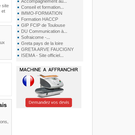
Accompagnement au...
 site
Conseil et formation...
 et
IMMO-FORMATION
Formation HACCP
GIP FCIP de Toulouse
DU Communication à...
Sofraicome -...
aux
Greta pays de la loire
GRETA ARVE FAUCIGNY
ISEMA - Site officiel...
ais
ions,