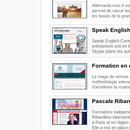
Allemandcours.fr est
permet de savoir le
les bases de la gra
Speak English
Speak English Cente
entreprises soit en 
Skype (dans les aut
Formation en 
Le stage de remise 
méthodologie interac
d’améliorer la maitri
Pascale Ribard
Formatrice indépend
Ribardière intervien
à Paris et en région
Elle a mis en place 