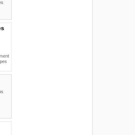
es
es
ement
upes
us