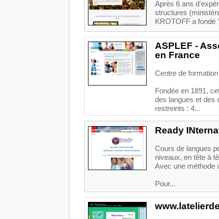
Après 6 ans d'expér
structures (ministèr
KROTOFF a fondé "M
ASPLEF - Asso
en France
Centre de formation
Fondée en 1891, cett
des langues et des
restreints : 4...
Ready INterna
Cours de langues pou
niveaux, en tête à t
Avec une méthode un
Pour...
www.latelierd