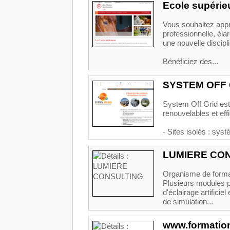
Ecole supérieu
Vous souhaitez appre
professionnelle, él
une nouvelle discip
Bénéficiez des...
SYSTEM OFF 
System Off Grid est
renouvelables et eff
- Sites isolés : sys
LUMIERE CO
Organisme de format
Plusieurs modules p
d'éclairage artificie
de simulation...
www.formation-