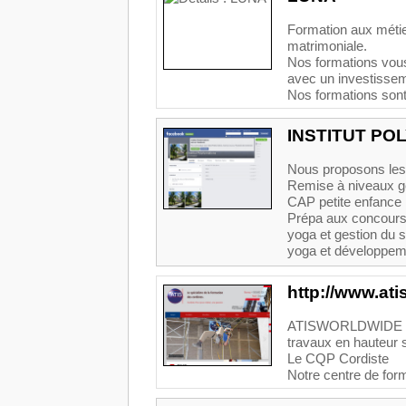
Formation aux métier
matrimoniale.
Nos formations vous
avec un investissem
Nos formations sont.
INSTITUT PO
Nous proposons les 
Remise à niveaux gé
CAP petite enfance
Prépa aux concours
yoga et gestion du 
yoga et développe
http://www.at
ATISWORLDWIDE FO
travaux en hauteur su
Le CQP Cordiste
Notre centre de form