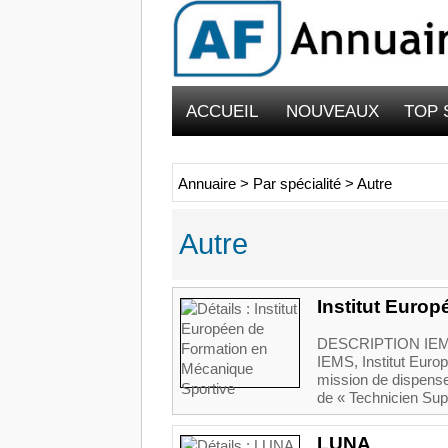
ACCUEIL
NOUVEAUX
TOP 
Annuaire
>
Par spécialité
>
Autre
Autre
Institut Euro
DESCRIPTION IE
IEMS, Institut Euro
mission de dispense
de « Technicien Sup
LUNA