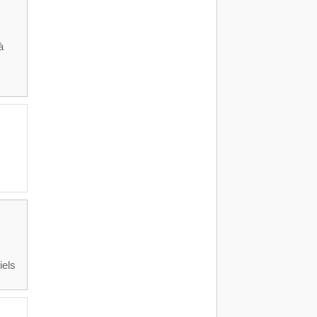
à
iels