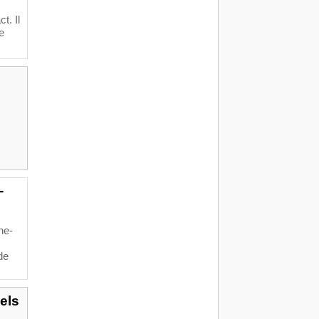
t. Il
e
-
ne-
de
els