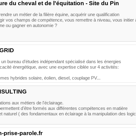
re du cheval et de l'équitation - Site du Pin
ndre un métier de la filière équine, acquérir une qualification
argir vos champs de compétence, vous remettre à niveau, vous initier 
line ou gagner en autonomie ?
GRID
 un bureau d’études indépendant spécialisé dans les énergies
icacité énergétique, avec une expertise ciblée sur 4 activités:
tèmes hybrides solaire, éolien, diesel, couplage PV...
NSULTING
ions aux métiers de l'éclairage.
ermettent d'être formés aux différentes compétences en matière
l et naturel ( des fondamentaux en éclairage à la manipulation des logic
prise-parole.fr