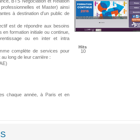
nce, BTS Négociation et Relation
 professionnelles et Master) ainsi
iantes à destination d’un public de
jectif est de répondre aux besoins
 en formation initiale ou continue,
entissage ou en inter et intra
Hits
mme complète de services pour
10
au long de leur carrière :
VAE)
nes chaque année, à Paris et en
SS