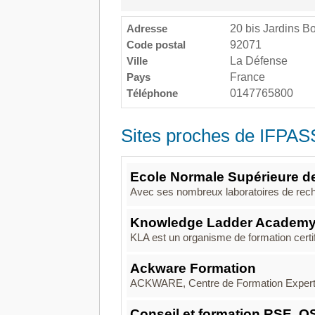
Adresse
20 bis Jardins B
Code postal
92071
Ville
La Défense
Pays
France
Téléphone
0147765800
Sites proches de IFPAS
Ecole Normale Supérieure de
Avec ses nombreux laboratoires de reche
Knowledge Ladder Academ
KLA est un organisme de formation certif
Ackware Formation
ACKWARE, Centre de Formation Expert e
Conseil et formation RSE, Q